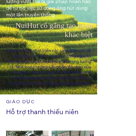
lượng vượt trội là giải pháp hoàn hảo
để từ bỏ việc sử dụng ống hút dùng
một lần truyền thống.
NuiHut cố gắng tạo ra sự
khác biệt
NuiHut nỗ lực phát triển các sản phẩm mới để
cung cấp cho khách hàng sử dụng nguyên
liệu tự nhiên nhiều lựa chọn hơn trong tương
lai. Một trong những sản phẩm đầu tiên của
chúng tôi, ống hút gạo với chất lượng vượt
trội là giải pháp hoàn hảo để từ bỏ việc sử
dụng ống hút truyền thống sử dụng một lần.
GIÁO DỤC
Hỗ trợ thanh thiếu niên