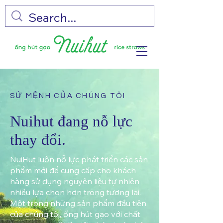
SỨ MỆNH CỦA CHÚNG TÔI
Nuihut đang nỗ lực
thay đổi.
NuiHut luôn nỗ lực phát triển các sản
phẩm mới để cung cấp cho khách
hàng sử dụng nguyên liệu tự nhiên
nhiều lựa chọn hơn trong tương lai.
Một trong những sản phẩm đầu tiên
của chúng tôi, ống hút gạo với chất