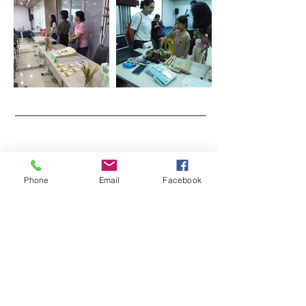
SỰ BỀN VỮNG
Phone
Email
Facebook
Sản xuất không chất thải
Chúng tôi đảm bảo tận dụng tối đa
mọi vật liệu trong quá trình sản xuất.
Bất kỳ loại rơm thải và rơm hỏng nào
cũng sẽ được thu gom và đóng gói
để sử dụng làm vật liệu ủ phân hoặc
làm thức ăn cho các chuồng lợn